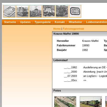
Startseite
Updates
Typengalerie
Kontakt
Mitarbeiter
Lokbestandslist
Home
|
Fahrzeugportrait
Krauss-Maffei 19890
Hersteller
Krauss-Maffei
Ty
Fabriknummer
19890
Ba
Baujahr
1982
Sp
Lebenslauf
__.__.1982
Auslieferung an DE
__.__.2000
Abstellung [nach Unf
__.07.2003
an LogServ - Logisti
__.__.20xx
++
Fotos