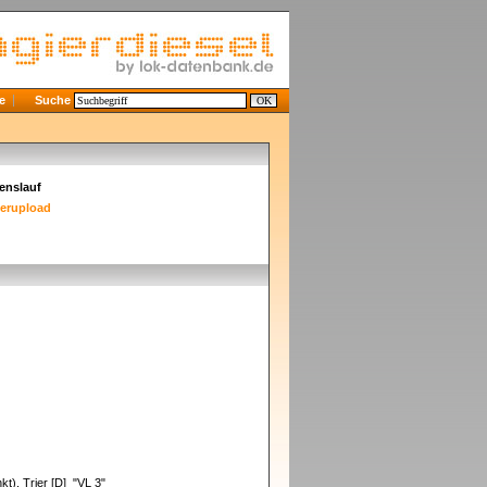
e
Suche
enslauf
derupload
t), Trier [D] "VL 3"