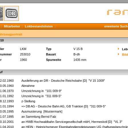
Mitarbeiter
Lokbestandslisten
erweiterte Such
ahrzeugportrait
010
ler
LKM
Typ
V 15 B
Leb
knummer
253010
Bauart
B-dh
Bil
r
1960
Spurweite
1435 mm
uf
2.02.1960
Auslieferung an DR - Deutsche Reichsbahn [D] "V 15 1009"
0.05.1960
Abnahme
1.06.1970
Umzeichnung in "101 009-9"
1.01.1992
Umzeichnung in "311 009-5"
8.12.1993
z-Stellung
1.01.1994
=> DB AG - Deutsche Bahn AG, GB Traktion [D] "311 009-5"
0.05.1995
Ausmusterung [Wustermark]
1.07.1995
an Sammlung Bernd Falz
0.10.2001
an HWB Hochwaldbahn Servicegesellschaft mbH, Hermeskeil [D] "VL 3"
1.04.2010
an HEIN - Heinrichsmeyer Eisenbahndienstleistungen UG (haftungsbeschränk