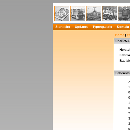
Startseite
Updates
Typengalerie
Kontakt
Home
|
F
LKM 253
Herstel
Fabri
Baujah
Lebensla
2
1
0
0
1
0
2
3
3
0