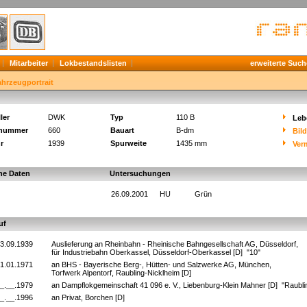
Mitarbeiter
Lokbestandslisten
erweiterte Such
ahrzeugportrait
ler
DWK
Typ
110 B
Leb
knummer
660
Bauart
B-dm
Bil
r
1939
Spurweite
1435 mm
Ver
he Daten
Untersuchungen
26.09.2001
HU
Grün
uf
3.09.1939
Auslieferung an Rheinbahn - Rheinische Bahngesellschaft AG, Düsseldorf,
für Industriebahn Oberkassel, Düsseldorf-Oberkassel [D] "10"
1.01.1971
an BHS - Bayerische Berg-, Hütten- und Salzwerke AG, München,
Torfwerk Alpentorf, Raubling-Nicklheim [D]
_.__.1979
an Dampflokgemeinschaft 41 096 e. V., Liebenburg-Klein Mahner [D] "Raubl
_.__.1996
an Privat, Borchen [D]