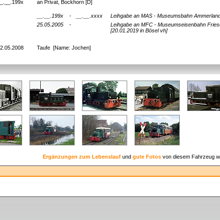
_.__.199x
an Privat, Bockhorn [D]
__.__.199x
-
__.__.xxxx
Leihgabe an MAS - Museumsbahn Ammerland -
25.05.2005
-
Leihgabe an MFC - Museumseisenbahn Frieso
[20.01.2019 in Bösel vh]
2.05.2008
Taufe [Name: Jochen]
Ergänzungen zum Lebenslauf
und
gute Fotos
von diesem Fahrzeug w