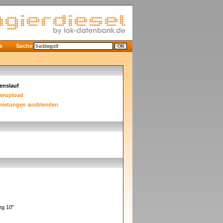
e
Suche
enslauf
derupload
mietungen ausblenden
ing 10"