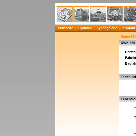
Startseite
Updates
Typengalerie
Kontakt
Home
|
F
DWK 660
Herstel
Fabri
Baujah
Technisc
Lebensla
2
2
_
_