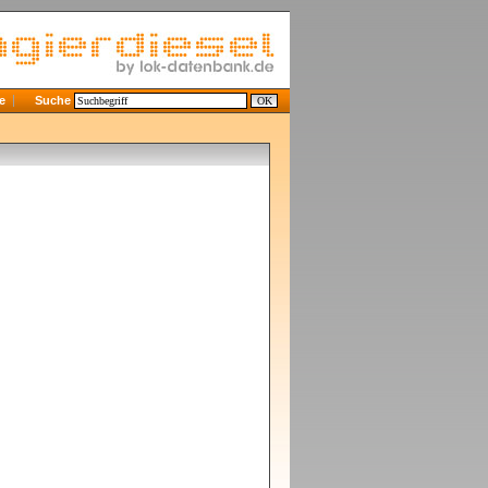
e
Suche