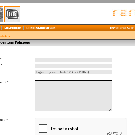
Mitarbeiter
Lokbestandslisten
erweiterte Such
pdates
gen zum Fahrzeug
*
 *
icht *
utz *