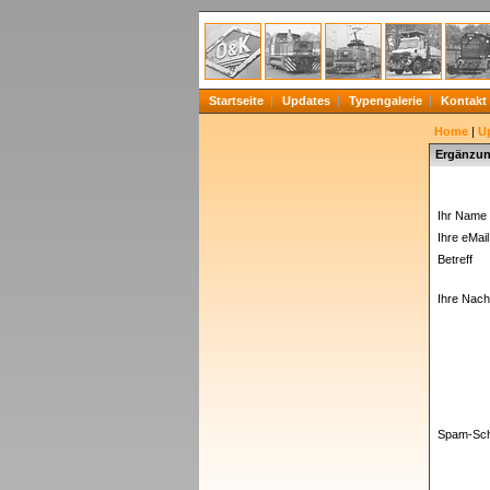
Startseite
Updates
Typengalerie
Kontakt
Home
|
U
Ergänzun
Ihr Name 
Ihre eMail
Betreff
Ihre Nachr
Spam-Sch