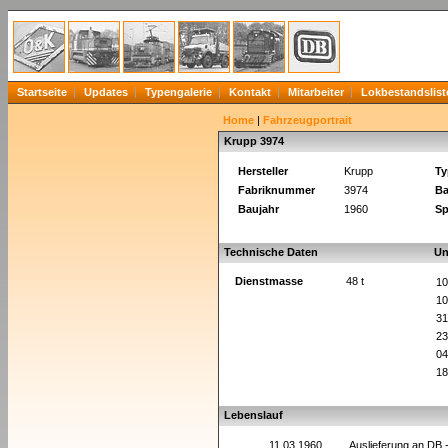
Startseite
Updates
Typengalerie
Kontakt
Mitarbeiter
Lokbestandslist
Home
|
Fahrzeugportrait
Krupp 3974
Hersteller
Krupp
Ty
Fabriknummer
3974
Ba
Baujahr
1960
Sp
Technische Daten
Un
Dienstmasse
48 t
10
10
31
23
04
18
Lebenslauf
11.03.1960
Auslieferung an DB