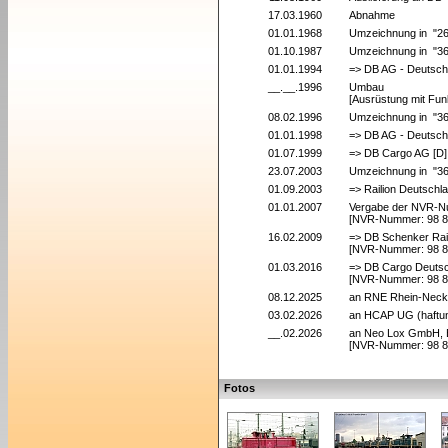
17.03.1960
Abnahme
01.01.1968
Umzeichnung in "2
01.10.1987
Umzeichnung in "3
01.01.1994
=> DB AG - Deutsch
__.__.1996
Umbau
[Ausrüstung mit Fun
08.02.1996
Umzeichnung in "3
01.01.1998
=> DB AG - Deutsch
01.07.1999
=> DB Cargo AG [D]
23.07.2003
Umzeichnung in "3
01.09.2003
=> Railion Deutschl
01.01.2007
Vergabe der NVR-
[NVR-Nummer: 98 8
16.02.2009
=> DB Schenker Rai
[NVR-Nummer: 98 8
01.03.2016
=> DB Cargo Deutsc
[NVR-Nummer: 98 8
08.12.2025
an RNE Rhein-Necka
03.02.2026
an HCAP UG (haftun
__.02.2026
an Neo Lox GmbH, B
[NVR-Nummer: 98 8
Fotos