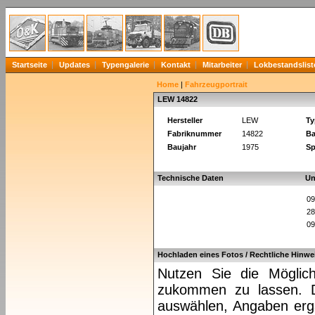
Startseite
Updates
Typengalerie
Kontakt
Mitarbeiter
Lokbestandslist
Home
|
Fahrzeugportrait
LEW 14822
Hersteller
LEW
Ty
Fabriknummer
14822
Ba
Baujahr
1975
Sp
Technische Daten
Un
09
28
09
Hochladen eines Fotos / Rechtliche Hinwe
Nutzen Sie die Möglich
zukommen zu lassen. Da
auswählen, Angaben ergä