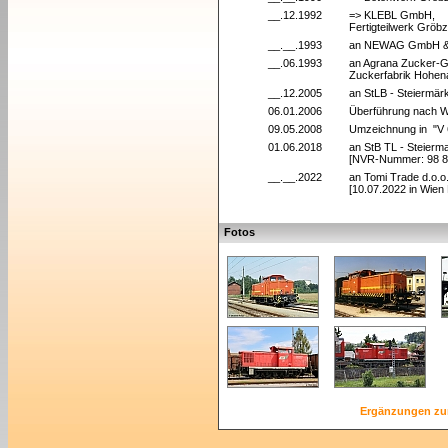
__.12.1992
=> KLEBL GmbH,
Fertigteilwerk Gröb
__.__.1993
an NEWAG GmbH & C
__.06.1993
an Agrana Zucker-G
Zuckerfabrik Hohen
__.12.2005
an StLB - Steiermä
06.01.2006
Überführung nach 
09.05.2008
Umzeichnung in "V
01.06.2018
an StB TL - Steierm
[NVR-Nummer: 98 8
__.__.2022
an Tomi Trade d.o.o
[10.07.2022 in Wien
Fotos
Ergänzungen zu