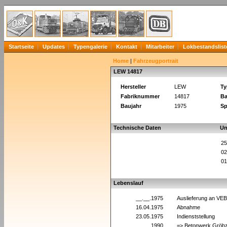
Startseite
Updates
Typengalerie
Kontakt
Mitarbeiter
Lokbestandslist
Home
|
Fahrzeugportrait
LEW 14817
Hersteller
LEW
Ty
Fabriknummer
14817
Ba
Baujahr
1975
Sp
Technische Daten
Un
25
02
01
Lebenslauf
__.__.1975
Auslieferung an VE
16.04.1975
Abnahme
23.05.1975
Indienststellung
__.__.1990
=> Betonwerk Gröb