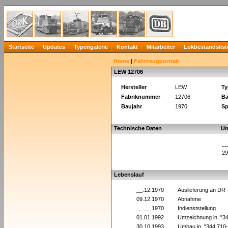
Startseite
Updates
Typengalerie
Kontakt
Mitarbeiter
Lokbestandslist
Home
|
Fahrzeugportrait
LEW 12706
Hersteller
LEW
Ty
Fabriknummer
12706
Ba
Baujahr
1970
Sp
Technische Daten
Un
__
29
Lebenslauf
__.12.1970
Auslieferung an DR
09.12.1970
Abnahme
__.__.1970
Indienststellung
01.01.1992
Umzeichnung in "3
30.10.1993
Umbau in "344 710