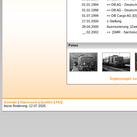
01.01.1994
=> DB AG - Deutsch
01.01.1998
=> DB AG - Deutsch
01.07.1999
=> DB Cargo AG [D]
17.01.2000
z-Stellung
28.04.2000
Ausmusterung [Zwi
__.02.2002
++ [SMR - Sächsisc
Fotos
Ergänzungen zu
Kontakt
|
Impressum
|
Quellen
|
FAQ
letzte Änderung: 12.07.2026