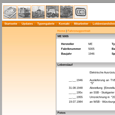
Startseite
Updates
Typengalerie
Kontakt
Mitarbeiter
Lokbestandslist
Home
|
Fahrzeugportrait
ME 5005
Hersteller
ME
Ty
Fabriknummer
5005
Ba
Baujahr
1946
Sp
Lebenslauf
Elektrische Ausrüs
__.__.1946
Auslieferung an TVB
"5"
31.08.1948
Abstellung [Einstel
__.__.195x
an SSB - Stuttgarte
__.__.1955
Umzeichnung in "20
19.07.1984
an WSB - Würzburg
Fotos