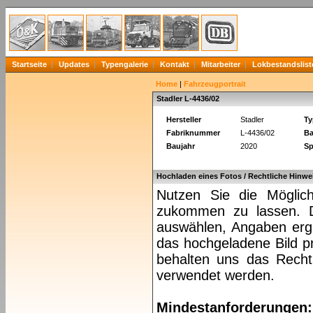
Startseite
Updates
Typengalerie
Kontakt
Mitarbeiter
Lokbestandslist
Home
|
Fahrzeugportrait
Stadler L-4436/02
Hersteller
Stadler
Ty
Fabriknummer
L-4436/02
Ba
Baujahr
2020
Sp
Hochladen eines Fotos / Rechtliche Hinwe
Nutzen Sie die Möglich
zukommen zu lassen. Da
auswählen, Angaben ergä
das hochgeladene Bild pr
behalten uns das Recht 
verwendet werden.
Mindestanforderungen: