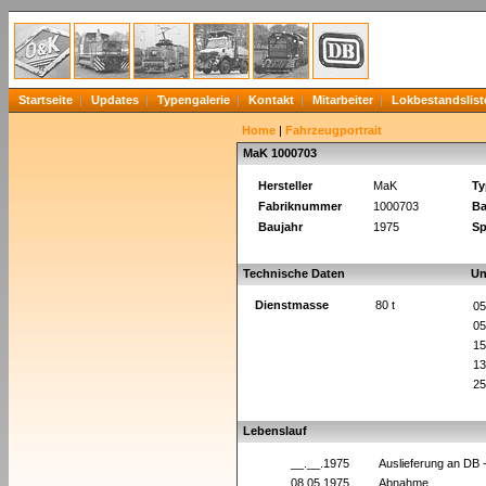
Startseite
Updates
Typengalerie
Kontakt
Mitarbeiter
Lokbestandslist
Home
|
Fahrzeugportrait
MaK 1000703
Hersteller
MaK
Ty
Fabriknummer
1000703
Ba
Baujahr
1975
Sp
Technische Daten
Un
Dienstmasse
80 t
05
05
15
13
25
Lebenslauf
__.__.1975
Auslieferung an DB
08.05.1975
Abnahme