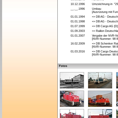
10.12.1996
Umzeichnung in "2
__.__.1996
Umbau
[Ausrüstung mit Fun
01.01.1994
=> DB AG - Deutsch
01.01.1998
=> DB AG - Deutsch
01.07.1999
=> DB Cargo AG [D]
01.09.2003
=> Railion Deutschl
01.01.2007
Vergabe der NVR-
[NVR-Nummer: 98 8
16.02.2009
=> DB Schenker Rai
[NVR-Nummer: 98 8
01.03.2016
=> DB Cargo Deutsc
[NVR-Nummer: 98 8
Fotos