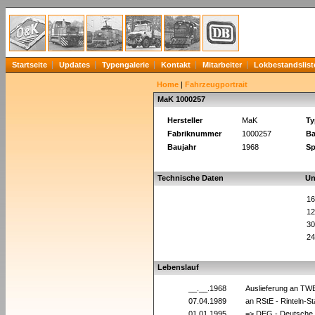
Startseite
Updates
Typengalerie
Kontakt
Mitarbeiter
Lokbestandslist
Home
|
Fahrzeugportrait
MaK 1000257
Hersteller
MaK
Ty
Fabriknummer
1000257
Ba
Baujahr
1968
Sp
Technische Daten
Un
16
12
30
24
Lebenslauf
__.__.1968
Auslieferung an TW
07.04.1989
an RStE - Rinteln-S
01.01.1995
=> DEG - Deutsche E