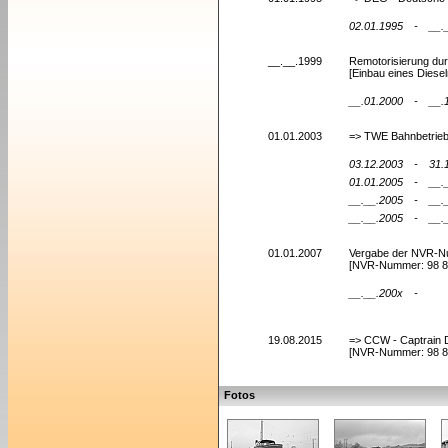
02.01.1995
-
__.
__.__.1999
Remotorisierung du
[Einbau eines Diesel
__.01.2000
-
__.
01.01.2003
=> TWE Bahnbetrieb
03.12.2003
-
31.
01.01.2005
-
__.
__.__.2005
-
__.
__.__.2005
-
__.
01.01.2007
Vergabe der NVR-
[NVR-Nummer: 98 8
__.__.200x
-
19.08.2015
=> CCW - Captrain 
[NVR-Nummer: 98 
Fotos