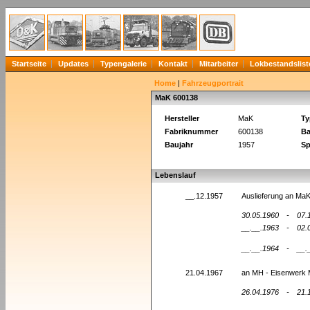
Startseite
Updates
Typengalerie
Kontakt
Mitarbeiter
Lokbestandslist
Home
|
Fahrzeugportrait
MaK 600138
Hersteller
MaK
Ty
Fabriknummer
600138
Ba
Baujahr
1957
Sp
Lebenslauf
__.12.1957
Auslieferung an MaK
30.05.1960
-
07.
__.__.1963
-
02.
__.__.1964
-
__.
21.04.1967
an MH - Eisenwerk 
26.04.1976
-
21.