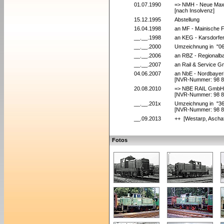
01.07.1990
=> NMH - Neue Max
[nach Insolvenz]
15.12.1995
Abstellung
16.04.1998
an MF - Mainische 
__.__.1998
an KEG - Karsdorfer
__.__.2000
Umzeichnung in "0
__.__.2006
an RBZ - Regionalb
__.__.2007
an Rail & Service 
04.06.2007
an NbE - Nordbayer
[NVR-Nummer: 98 8
20.08.2010
=> NBE RAIL GmbH, 
[NVR-Nummer: 98 8
__.__.201x
Umzeichnung in "36
[NVR-Nummer: 98 8
__.09.2013
++ [Westarp, Ascha
Fotos