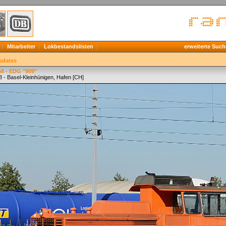
Mitarbeiter
Lokbestandslisten
erweiterte Such
pdates
58 - EDG "909"
8 - Basel-Kleinhünigen, Hafen [CH]