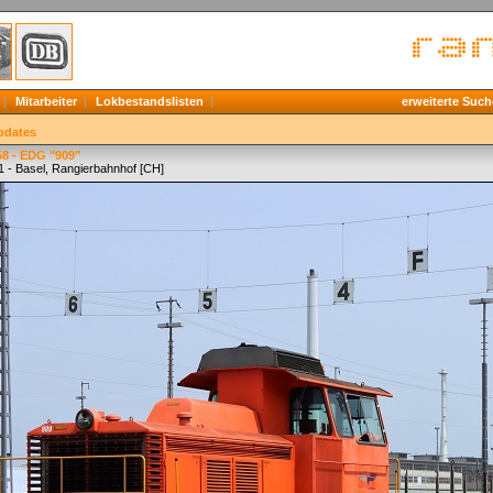
Mitarbeiter
Lokbestandslisten
erweiterte Such
pdates
58 - EDG "909"
1 - Basel, Rangierbahnhof [CH]