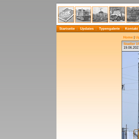
Startseite
Updates
Typengalerie
Kontakt
Home
|
U
Stadler 1
19.06.202