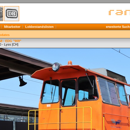
Mitarbeiter
Lokbestandslisten
erweiterte Such
pdates
58 - EDG "909"
0 - Lyss [CH]