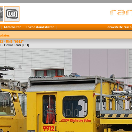
Mitarbeiter
Lokbestandslisten
erweiterte Such
pdates
3 - RhB "9912"
2 - Davos Platz [CH]