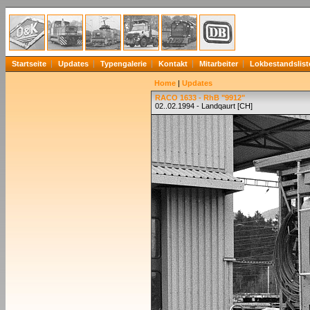
Startseite
Updates
Typengalerie
Kontakt
Mitarbeiter
Lokbestandslist
Home
|
Updates
RACO 1633 - RhB "9912"
02..02.1994 - Landqaurt [CH]