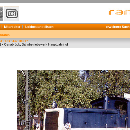
Mitarbeiter
Lokbestandslisten
erweiterte Such
pdates
1 - DB "332 103-1"
1 - Osnabrück, Bahnbetriebswerk Hauptbahnhof