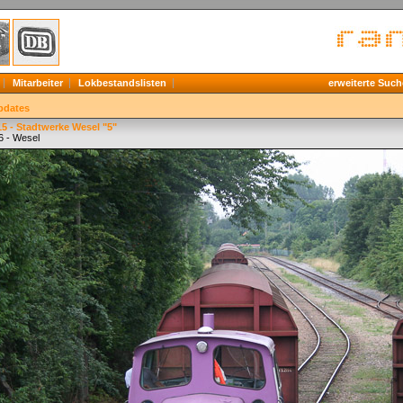
Mitarbeiter
Lokbestandslisten
erweiterte Such
pdates
5 - Stadtwerke Wesel "5"
6 - Wesel