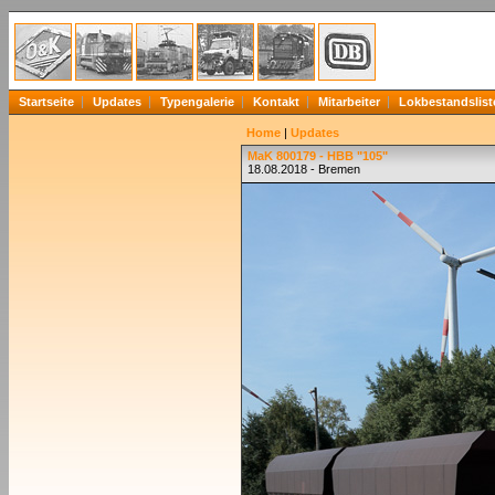
Startseite
Updates
Typengalerie
Kontakt
Mitarbeiter
Lokbestandslist
Home
|
Updates
MaK 800179 - HBB "105"
18.08.2018 - Bremen