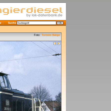
e
Suche
Foto:
Torsten Bätge