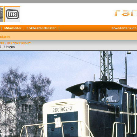
Mitarbeiter
Lokbestandslisten
erweiterte Such
pdates
9 - DB "260 902-2"
4 - Uelzen