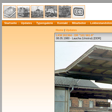
Startseite
Updates
Typengalerie
Kontakt
Mitarbeiter
Lokbestandslist
Home
|
Updates
LKM 261364 - DR "101 561-9"
08.05.1980 - Laucha (Unstrut) [DDR]