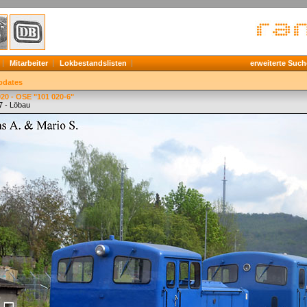
Mitarbeiter
Lokbestandslisten
erweiterte Such
pdates
20 - OSE "101 020-6"
7 - Löbau