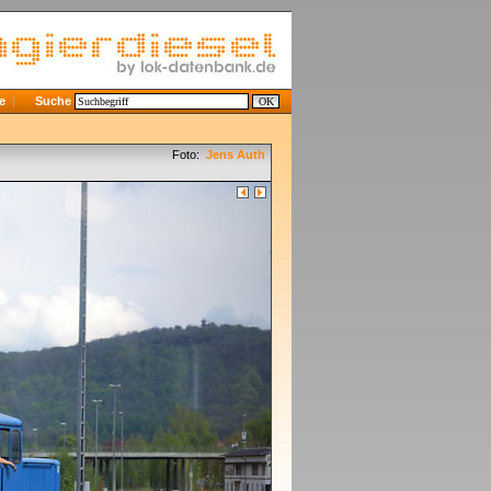
e
Suche
Foto:
Jens Auth