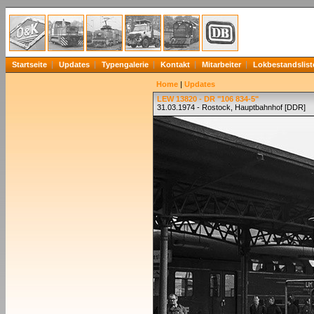
Startseite
Updates
Typengalerie
Kontakt
Mitarbeiter
Lokbestandslist
Home
|
Updates
LEW 13820 - DR "106 834-5"
31.03.1974 - Rostock, Hauptbahnhof [DDR]