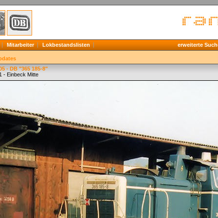
Mitarbeiter
Lokbestandslisten
erweiterte Such
pdates
5 - DB "365 185-8"
 - Einbeck Mitte