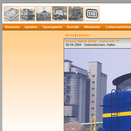
Startseite
Updates
Typengalerie
Kontakt
Mitarbeiter
Lokbestandslist
Home
|
Updates
Krauss-Maffei 18162 - Hafen GE "3"
30.04.1994 - Gelsenkirchen, Hafen