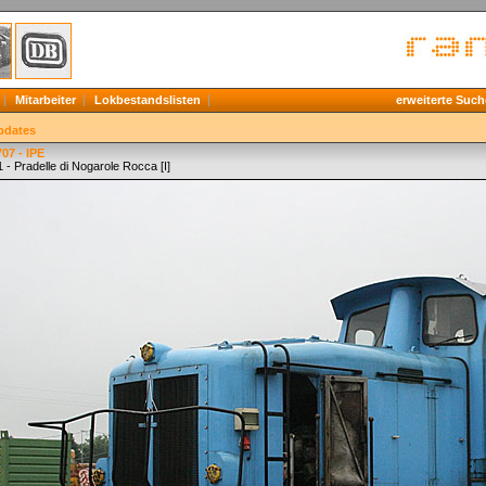
Mitarbeiter
Lokbestandslisten
erweiterte Such
pdates
07 - IPE
 - Pradelle di Nogarole Rocca [I]