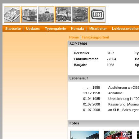
Startseite
Updates
Typengalerie
Kontakt
Mitarbeiter
Lokbestandslist
Home
|
Fahrzeugportrait
SGP 77664
Hersteller
SGP
Ty
Fabriknummer
77664
Ba
Baujahr
1958
Sp
Lebenslauf
__.__.1958
Auslieferung an ÖB
13.12.1958
Abnahme
01.04.1985
Umzeichnung in "2
01.07.2008
Kassierung [Ausmu
01.07.2008
an SLB - Salzburger
Fotos