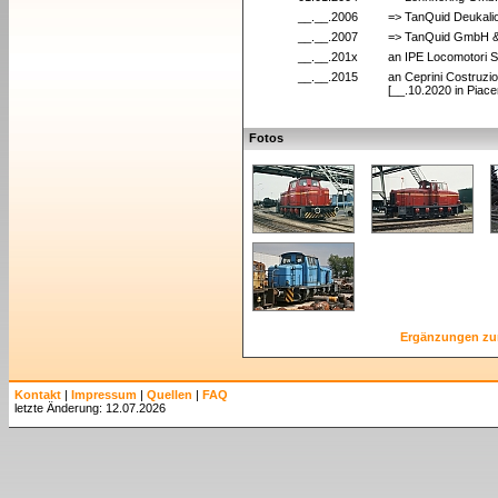
__.__.2006
=> TanQuid Deukali
__.__.2007
=> TanQuid GmbH & 
__.__.201x
an IPE Locomotori S.
__.__.2015
an Ceprini Costruzio
[__.10.2020 in Piacen
Fotos
Ergänzungen zu
Kontakt
|
Impressum
|
Quellen
|
FAQ
letzte Änderung: 12.07.2026