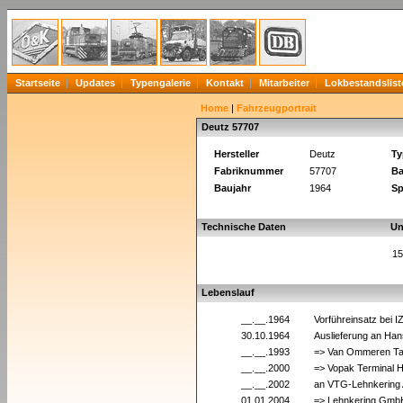
Startseite
Updates
Typengalerie
Kontakt
Mitarbeiter
Lokbestandslist
Home
|
Fahrzeugportrait
Deutz 57707
Hersteller
Deutz
Ty
Fabriknummer
57707
Ba
Baujahr
1964
Sp
Technische Daten
Un
15
Lebenslauf
__.__.1964
Vorführeinsatz bei
30.10.1964
Auslieferung an H
__.__.1993
=> Van Ommeren Ta
__.__.2000
=> Vopak Terminal 
__.__.2002
an VTG-Lehnkering 
01.01.2004
=> Lehnkering GmbH