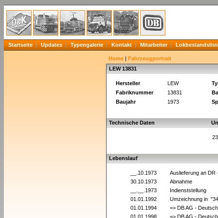
Startseite
Updates
Typengalerie
Kontakt
Mitarbeiter
Lokbestandslist
Home
|
Fahrzeugportrait
LEW 13831
Hersteller
LEW
Ty
Fabriknummer
13831
Ba
Baujahr
1973
Sp
Technische Daten
Un
23
Lebenslauf
__.10.1973
Auslieferung an DR
30.10.1973
Abnahme
__.__.1973
Indienststellung
01.01.1992
Umzeichnung in "3
01.01.1994
=> DB AG - Deutsch
01.01.1998
=> DB AG - Deutsch