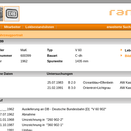
Mitarbeiter
Lokbestandslisten
erweiterte Such
ahrzeugportrait
99
ler
MaK
Typ
V 60
Leb
knummer
600399
Bauart
C-dh
Bil
r
1962
Spurweite
1435 mm
he Daten
Untersuchungen
25.07.1983
B 2.0
Ozeanblau+Elfenbein
AW Kas
21.02.1991
B 3.0
Orientrot+Lichtgrau
AW Kas
uf
_.__.1962
Auslieferung an DB - Deutsche Bundesbahn [D] "V 60 902"
7.07.1962
Abnahme
1.01.1968
Umzeichnung in "260 902-2"
1.10.1987
Umzeichnung in "360 902-1"
_.__.1991
Umbau