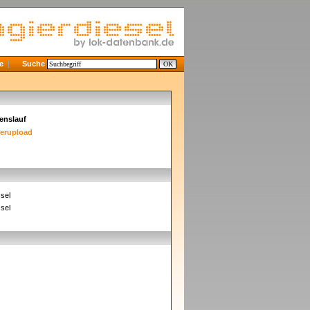
e
Suche
enslauf
derupload
sel
sel