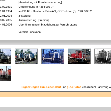
[Ausrüstung mit Funkfernsteuerung]
1.02.1991
Umzeichnung in "364 902-7"
1.01.1994
=> DB AG - Deutsche Bahn AG, GB Traktion [D] "364 902-7"
2.03.2003
z-Stellung
8.02.2005
Ausmusterung [Bremen]
4.01.2006
Überführung nach Magdeburg zur Verschrottung
Verbleib unbekannt
Ergänzungen zum Lebenslauf
und
gute Fotos
von diesem Fahrzeug w