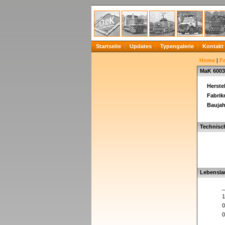
Startseite
Updates
Typengalerie
Kontakt
Home
|
F
MaK 6003
Herstel
Fabri
Baujah
Technisc
Lebensla
_
1
0
0
_