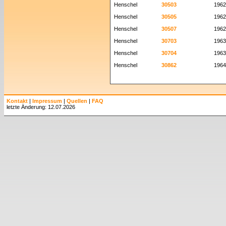
Henschel
30503
1962
Henschel
30505
1962
Henschel
30507
1962
Henschel
30703
1963
Henschel
30704
1963
Henschel
30862
1964
Kontakt
|
Impressum
|
Quellen
|
FAQ
letzte Änderung: 12.07.2026