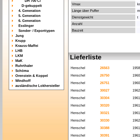
DH 700 Ci
Vmax
k
D-gekuppelt
4. Generation
Länge über Puffer
m
5. Generation
Dienstgewicht
t
6. Generation
Anzahl
Esslinger
Bauzeit
Sonder- / Exporttypen
Jung
Krupp
Krauss-Maffei
LHB
Lieferliste
LKM
MaK
Ruhrthaler
Henschel
26563
1958
Schöma
Henschel
26750
1960
Orenstein & Koppel
Windhoff
Henschel
26751
1960
ausländische Lokhersteller
Henschel
30027
1962
Henschel
30304
1961
Henschel
30320
1961
Henschel
30321
1961
Henschel
30330
1962
Henschel
30388
1961
Henschel
30391
1961