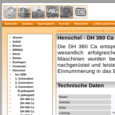
Startseite
Updates
Typengalerie
Kontakt
Mitarbeiter
Lokbestandslist
Home
|
Industriediesel
|
Henschel
|
3. Gene
Henschel - DH 360 Ca
Alstom
Ardelt
Die DH 360 Ca entspr
Breuer
DEMAG
wesentlich erfolgre
Deutz
Maschinen wurden ber
Diema
Esslingen
nachgerüstet und leist
Gmeinder
Einnummerung in das 
Henschel
bis 1945
1. Generation
2. Generation
Technische Daten
3. Generation
B-gekuppelt
C-gekuppelt
Bauart
DH 360 Ca
Getriebe
DH 440 Ca
DH 500 Ca
Motor
DH 600 Ca
Leistung
P