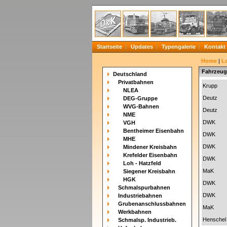
Startseite
Updates
Typengalerie
Kontakt
Home
|
L
Fahrzeug
Deutschland
Privatbahnen
Krupp
NLEA
Deutz
DEG-Gruppe
WVG-Bahnen
Deutz
NME
DWK
VGH
Bentheimer Eisenbahn
DWK
MHE
DWK
Mindener Kreisbahn
Krefelder Eisenbahn
DWK
Loh - Hatzfeld
MaK
Siegener Kreisbahn
HGK
DWK
Schmalspurbahnen
DWK
Industriebahnen
Grubenanschlussbahnen
MaK
Werkbahnen
Henschel
Schmalsp. Industrieb.