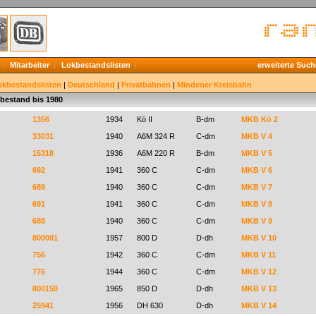
Mitarbeiter
Lokbestandslisten
erweiterte Such
okbestandslisten
|
Deutschland
|
Privatbahnen
|
Mindener Kreisbahn
bestand bis 1980
1356
1934
Kö II
B-dm
MKB Kö 2
33031
1940
A6M 324 R
C-dm
MKB V 4
15318
1936
A6M 220 R
B-dm
MKB V 5
692
1941
360 C
C-dm
MKB V 6
689
1940
360 C
C-dm
MKB V 7
691
1941
360 C
C-dm
MKB V 8
688
1940
360 C
C-dm
MKB V 9
800091
1957
800 D
D-dh
MKB V 10
756
1942
360 C
C-dm
MKB V 11
776
1944
360 C
C-dm
MKB V 12
800150
1965
850 D
D-dh
MKB V 13
25941
1956
DH 630
D-dh
MKB V 14