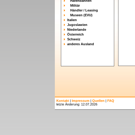
Hafenbahnen
Militär
Händler / Leasing
Museen (EVU)
Italien
Jugoslawien
Niederlande
Österreich
Schweiz
anderes Ausland
Kontakt
|
Impressum
|
Quellen
|
FAQ
letzte Änderung: 12.07.2026