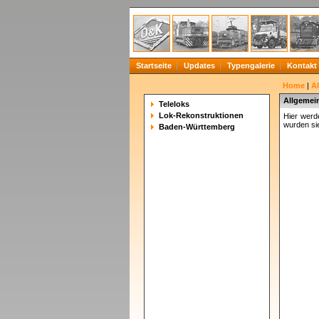
Startseite
Updates
Typengalerie
Kontakt
Home
|
A
Allgemei
Teleloks
Lok-Rekonstruktionen
Hier werd
wurden si
Baden-Württemberg