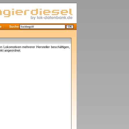
e
Suche
en Lokomotiven mehrerer Hersteller beschäftigen,
nkt angeordnet.