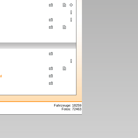
l
Fahrzeuge: 18259
Fotos: 72463