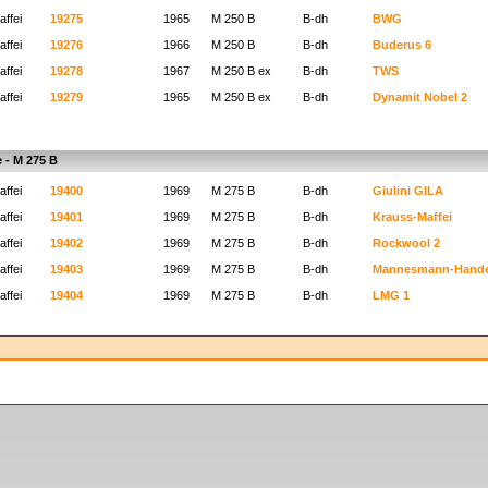
ffei
19275
1965
M 250 B
B-dh
BWG
ffei
19276
1966
M 250 B
B-dh
Buderus 6
ffei
19278
1967
M 250 B ex
B-dh
TWS
ffei
19279
1965
M 250 B ex
B-dh
Dynamit Nobel 2
e - M 275 B
ffei
19400
1969
M 275 B
B-dh
Giulini GILA
ffei
19401
1969
M 275 B
B-dh
Krauss-Maffei
ffei
19402
1969
M 275 B
B-dh
Rockwool 2
ffei
19403
1969
M 275 B
B-dh
Mannesmann-Hande
ffei
19404
1969
M 275 B
B-dh
LMG 1