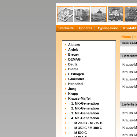
Startseite
Updates
Typengalerie
Kontakt
Home
|
In
Krauss-Ma
Alstom
Ardelt
Breuer
Lieferlist
DEMAG
Deutz
Krauss-Ma
Diema
Krauss-Ma
Esslingen
Gmeinder
Krauss-Ma
Henschel
Krauss-Ma
Jung
Krupp
Krauss-Maffei
1. NK-Generation
Lieferlist
2. NK-Generation
Krauss-Ma
3. NK-Generation
4. NK-Generation
Krauss-Ma
M 200 B - M 275 B
Krauss-Ma
M 350 C / M 400 C
M 500 C
Krauss-Ma