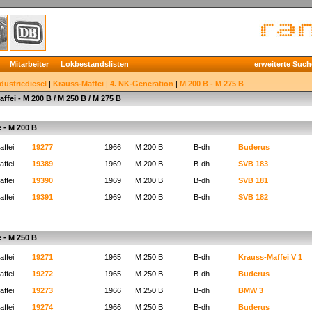
Mitarbeiter
Lokbestandslisten
erweiterte Such
dustriediesel
|
Krauss-Maffei
|
4. NK-Generation
|
M 200 B - M 275 B
ffei - M 200 B / M 250 B / M 275 B
e - M 200 B
ffei
19277
1966
M 200 B
B-dh
Buderus
ffei
19389
1969
M 200 B
B-dh
SVB 183
ffei
19390
1969
M 200 B
B-dh
SVB 181
ffei
19391
1969
M 200 B
B-dh
SVB 182
e - M 250 B
ffei
19271
1965
M 250 B
B-dh
Krauss-Maffei V 1
ffei
19272
1965
M 250 B
B-dh
Buderus
ffei
19273
1966
M 250 B
B-dh
BMW 3
ffei
19274
1966
M 250 B
B-dh
Buderus