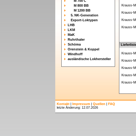
M 700 C
Krauss-Ma
M 800 BB
M 1200 BB
Krauss-Ma
5. NK-Generation
Krauss-Ma
Export-Loktypen
LHB
Krauss-Ma
LKM
MaK
Ruhrthaler
Schöma
Lieferlist
Orenstein & Koppel
Krauss-Ma
Windhoff
ausländische Lokhersteller
Krauss-Ma
Krauss-Ma
Krauss-Ma
Krauss-Ma
Kontakt
|
Impressum
|
Quellen
|
FAQ
letzte Änderung: 12.07.2026