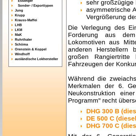
Esslinger
sehr großzügige 
Sonder- / Exporttypen
asymmetrische A
Jung
Krupp
Vergrößerung de
Krauss-Maffei
LHB
Die Verlegung des Ei
LKM
Forderung aus dem B
MaK
Ruhrthaler
Lokomotiven aus Mitt
Schöma
anderen Herstellern 
Orenstein & Koppel
Windhoff
großen Rangiertritt
ausländische Lokhersteller
Fahrzeugen der Konkurr
Während die zweiachsi
Merkmalen der 6. Ge
Neukonstruktion ein
Programm" recht übers
DHG 300 B (dies
DE 500 C (diesel
DHG 700 C (dies