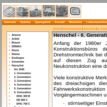
Startseite
Updates
Typengalerie
Kontakt
Mitarbeiter
Lokbestandslist
Home
|
Industriediesel
|
Henschel
|
6. Gene
Henschel - 6. Generat
Alstom
Ardelt
Anfang der 1980er J
Breuer
DEMAG
Konstruktionsbüros d
Deutz
Drehstromtechnik bei 
Diema
Esslingen
auf diesen Zug au
Gmeinder
Neukonstruktion eine d
Henschel
bis 1945
1. Generation
Viele konstruktive Mer
2. Generation
3. Generation
des dreiachsigen di
4. Generation
Fahrwerkskonstru
5. Generation
6. Generation
Vorgängermaschinen u
DHG 300 B
DE 500 C
stirnseitiger Ein
DHG 700 C