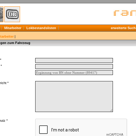
Mitarbeiter
Lokbestandslisten
erweiterte Such
tarbeiter
|
gen zum Fahrzeug
*
 *
icht *
utz *