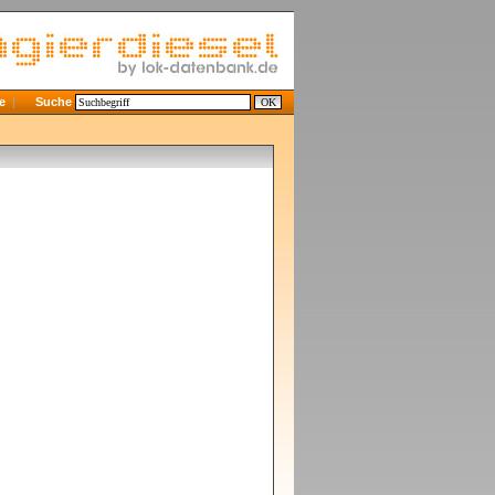
e
Suche