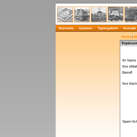
Startseite
Updates
Typengalerie
Kontakt
Home
|
Mi
Ergänzun
Ihr Name 
Ihre eMail
Betreff
Ihre Nachr
Spam-Sch