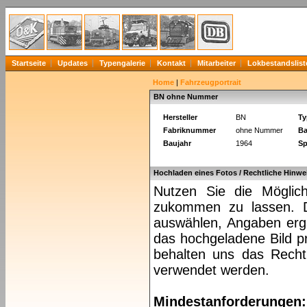
Startseite
Updates
Typengalerie
Kontakt
Mitarbeiter
Lokbestandslist
Home
|
Fahrzeugportrait
BN ohne Nummer
Hersteller
BN
Ty
Fabriknummer
ohne Nummer
Ba
Baujahr
1964
Sp
Hochladen eines Fotos / Rechtliche Hinwe
Nutzen Sie die Möglich
zukommen zu lassen. Da
auswählen, Angaben ergä
das hochgeladene Bild pr
behalten uns das Recht 
verwendet werden.
Mindestanforderungen: