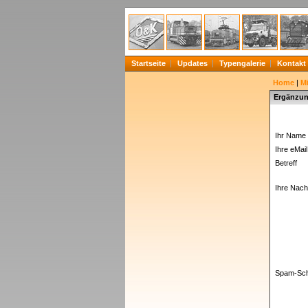
Startseite
Updates
Typengalerie
Kontakt
Home
|
Mi
Ergänzun
Ihr Name 
Ihre eMail
Betreff
Ihre Nachr
Spam-Sch