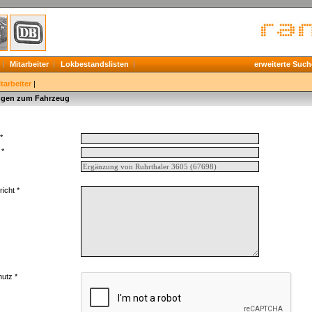
Mitarbeiter
Lokbestandslisten
erweiterte Such
tarbeiter
|
gen zum Fahrzeug
*
 *
icht *
utz *