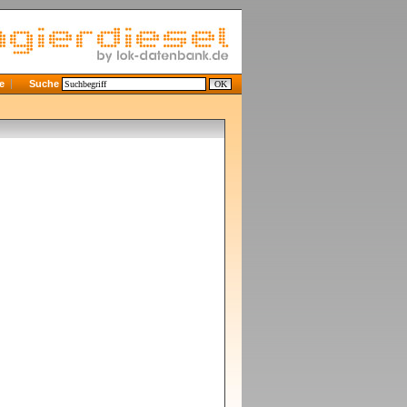
e
Suche