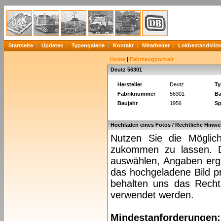
Startseite
Updates
Typengalerie
Kontakt
Mitarbeiter
Lokbestandslist
Home
|
Fahrzeugportrait
Deutz 56301
Hersteller
Deutz
Ty
Fabriknummer
56301
Ba
Baujahr
1956
Sp
Hochladen eines Fotos / Rechtliche Hinwe
Nutzen Sie die Möglich
zukommen zu lassen. Da
auswählen, Angaben ergä
das hochgeladene Bild pr
behalten uns das Recht 
verwendet werden.
Mindestanforderungen: