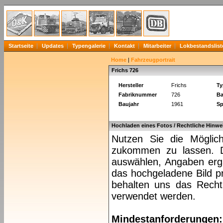
Startseite
Updates
Typengalerie
Kontakt
Mitarbeiter
Lokbestandslist
Home
|
Fahrzeugportrait
Frichs 726
Hersteller
Frichs
Ty
Fabriknummer
726
Ba
Baujahr
1961
Sp
Hochladen eines Fotos / Rechtliche Hinwe
Nutzen Sie die Möglich
zukommen zu lassen. Da
auswählen, Angaben ergä
das hochgeladene Bild pr
behalten uns das Recht 
verwendet werden.
Mindestanforderungen: