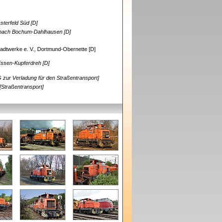
sterfeld Süd [D]
 nach Bochum-Dahlhausen [D]
adtwerke e. V., Dortmund-Obernette [D]
Essen-Kupferdreh [D]
 zur Verladung für den Straßentransport]
[Straßentransport]