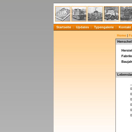
Startseite
Updates
Typengalerie
Kontakt
Home
|
F
Henschel
Herstel
Fabri
Baujah
Lebensla
_
0
0
0
0
0
0