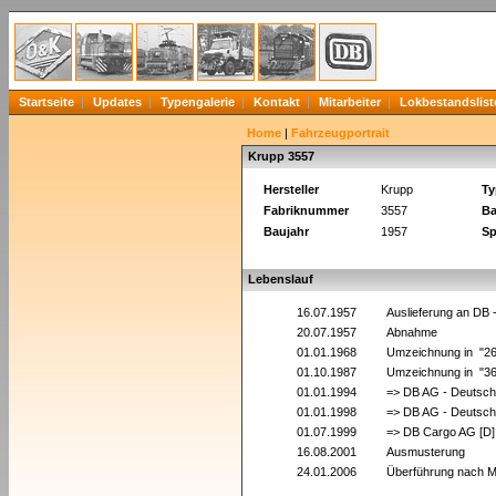
Startseite
Updates
Typengalerie
Kontakt
Mitarbeiter
Lokbestandslist
Home
|
Fahrzeugportrait
Krupp 3557
Hersteller
Krupp
Ty
Fabriknummer
3557
Ba
Baujahr
1957
Sp
Lebenslauf
16.07.1957
Auslieferung an DB
20.07.1957
Abnahme
01.01.1968
Umzeichnung in "2
01.10.1987
Umzeichnung in "3
01.01.1994
=> DB AG - Deutsch
01.01.1998
=> DB AG - Deutsch
01.07.1999
=> DB Cargo AG [D]
16.08.2001
Ausmusterung
24.01.2006
Überführung nach M