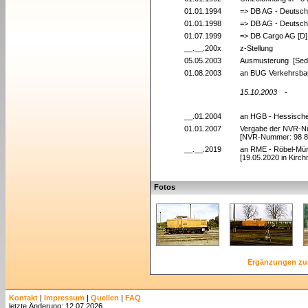
01.01.1994
=> DB AG - Deutsch
01.01.1998
=> DB AG - Deutsch
01.07.1999
=> DB Cargo AG [D]
__.__.200x
z-Stellung
05.05.2003
Ausmusterung [Sed
01.08.2003
an BUG Verkehrsba
15.10.2003
-
__.01.2004
an HGB - Hessisch
01.01.2007
Vergabe der NVR-
[NVR-Nummer: 98 8
__.__.2019
an RME - Röbel-Mür
[19.05.2020 in Kirc
Fotos
Ergänzungen zu
Kontakt
|
Impressum
|
Quellen
|
FAQ
letzte Änderung: 12.07.2026