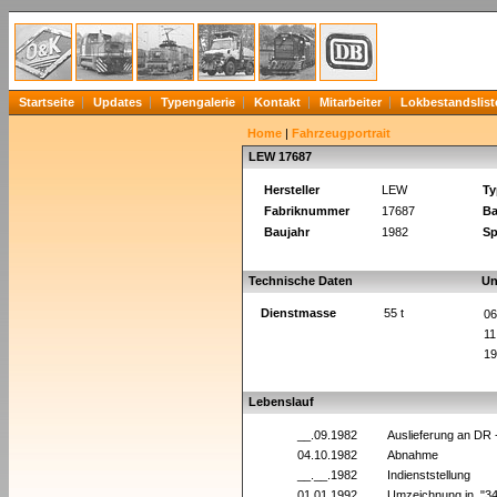
Startseite
Updates
Typengalerie
Kontakt
Mitarbeiter
Lokbestandslist
Home
|
Fahrzeugportrait
LEW 17687
Hersteller
LEW
Ty
Fabriknummer
17687
Ba
Baujahr
1982
Sp
Technische Daten
Un
Dienstmasse
55 t
06
11
19
Lebenslauf
__.09.1982
Auslieferung an DR
04.10.1982
Abnahme
__.__.1982
Indienststellung
01.01.1992
Umzeichnung in "3