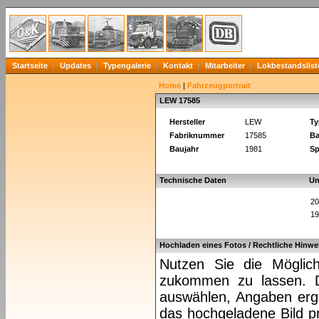
Startseite
Updates
Typengalerie
Kontakt
Mitarbeiter
Lokbestandslist
Home
|
Fahrzeugportrait
LEW 17585
Hersteller
LEW
Ty
Fabriknummer
17585
Ba
Baujahr
1981
Sp
Technische Daten
Un
20
19
Hochladen eines Fotos / Rechtliche Hinwe
Nutzen Sie die Möglich
zukommen zu lassen. Da
auswählen, Angaben ergä
das hochgeladene Bild pr