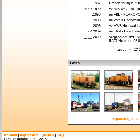
__.__.198x
Umzeichnung in "Di
01.07.1990
=> MIBRAG - Mittel
__.__.1993
an FBE - FERROPOLI
__.__.2003
an Verein Hochwaldb
__.__.2005
=> HWB Hochwaldbah
__.04.2009
an EGP - Eisenbahn
__.__.2009
Vergabe der NVR-
[NVR-Nummer: 98 8
__.__.20xx
-
12.
Fotos
Ergänzungen zu
Kontakt
|
Impressum
|
Quellen
|
FAQ
letzte Änderung: 12.07.2026