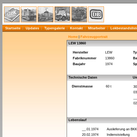
Startseite
Updates
Typengalerie
Kontakt
Mitarbeiter
Lokbestandslist
Home
|
Fahrzeugportrait
LEW 13860
Hersteller
LEW
Ty
Fabriknummer
13860
Ba
Baujahr
1974
Sp
Technische Daten
Un
Dienstmasse
60 t
30
03
__
02
Lebenslauf
__.01.1974
Auslieferung an BKK
20.02.1974
Indienststellung