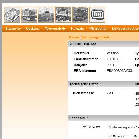
Startseite
Updates
Typengalerie
Kontakt
Mitarbeiter
Lokbestandslist
Home
|
Fahrzeugportrait
Vossloh 1001133
Hersteller
Vossloh
Ty
Fabriknummer
1001133
Ba
Baujahr
2001
Sp
EBA-Nummer
EBA 00B01A 033
Technische Daten
Un
Dienstmasse
88 t
18
12
23
Lebenslauf
21.01.2002
Auslieferung an LC 
21.01.2002
-
30.