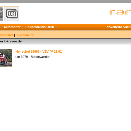
Mitarbeiter
Lokbestandslisten
erweiterte Such
tarbeiter
|
lokrevue.de
on lokrevue.de
Henschel 25098 - VEV "V 22.01"
um 1979 - Bodenwerder