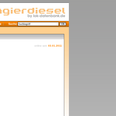
e
Suche
online seit:
03.01.2011