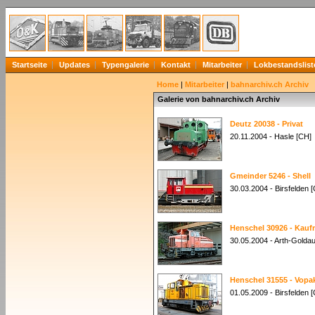
Startseite
Updates
Typengalerie
Kontakt
Mitarbeiter
Lokbestandslist
Home
|
Mitarbeiter
|
bahnarchiv.ch Archiv
Galerie von bahnarchiv.ch Archiv
Deutz 20038 - Privat
20.11.2004 - Hasle [CH]
Gmeinder 5246 - Shell
30.03.2004 - Birsfelden 
Henschel 30926 - Kauf
30.05.2004 - Arth-Golda
Henschel 31555 - Vopa
01.05.2009 - Birsfelden 